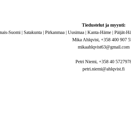
Tiedustelut ja myynti:
nais-Suomi | Satakunta | Pirkanmaa | Uusimaa | Kanta-Häme | Päijät-H
Mika Ahlqvist, +358 400 907 5
mikaahlqvist63@gmail.com
Petri Niemi, +358 40 572797
petri.niemi@ahlqvist.fi
i | Etelä-Pohjanmaa | Pohjanmaa | Keski-Pohjanmaa | Pohjois-Pohjanma
Sanna Latva, +358 40 724 55
info@reissuviihde.fi
Yhteystiedot: