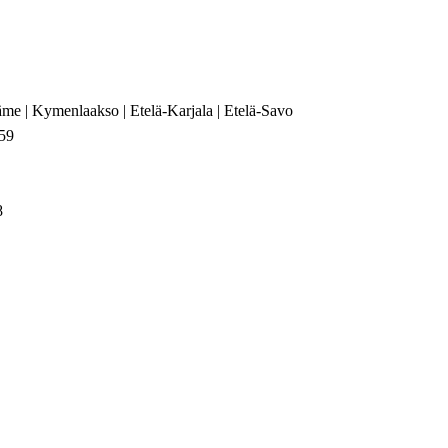
äme | Kymenlaakso | Etelä-Karjala | Etelä-Savo
59
8
a | Pohjois-Savo | Pohjois-Karjala | Kainuu | Lappi
99