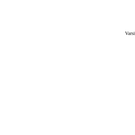
Varsi
Keski-Suom